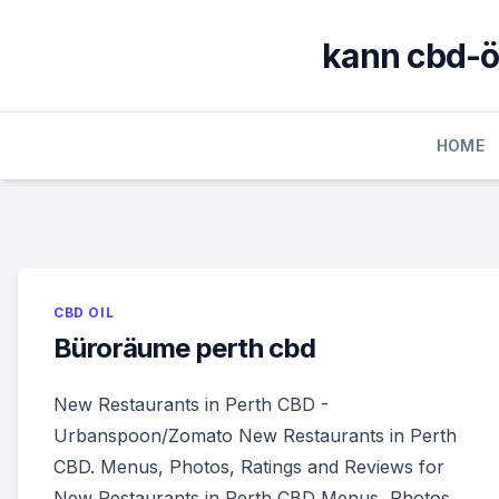
Skip
to
kann cbd-
content
HOME
CBD OIL
Büroräume perth cbd
New Restaurants in Perth CBD -
Urbanspoon/Zomato New Restaurants in Perth
CBD. Menus, Photos, Ratings and Reviews for
New Restaurants in Perth CBD Menus, Photos,