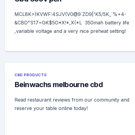
MCL8K>)KVWF:4SJV(V0@9`ZD9['K5/5K_`%+4-
&CBD^S17=GK$5O*X!*,X(*L 350mah battery life
,variable voltage and a very nice preheat setting!
CBD PRODUCTS
Beinwachs melbourne cbd
Read restaurant reviews from our community and
reserve your table online today!