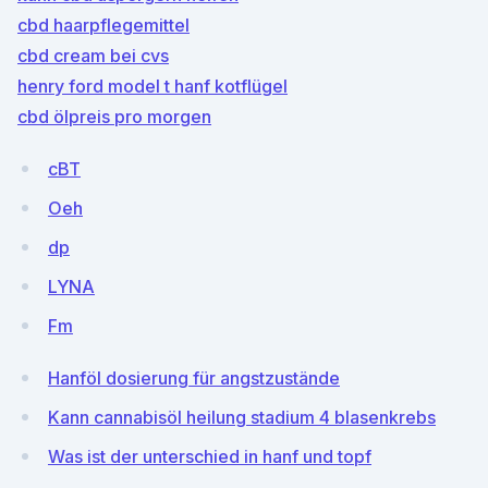
cbd haarpflegemittel
cbd cream bei cvs
henry ford model t hanf kotflügel
cbd ölpreis pro morgen
cBT
Oeh
dp
LYNA
Fm
Hanföl dosierung für angstzustände
Kann cannabisöl heilung stadium 4 blasenkrebs
Was ist der unterschied in hanf und topf