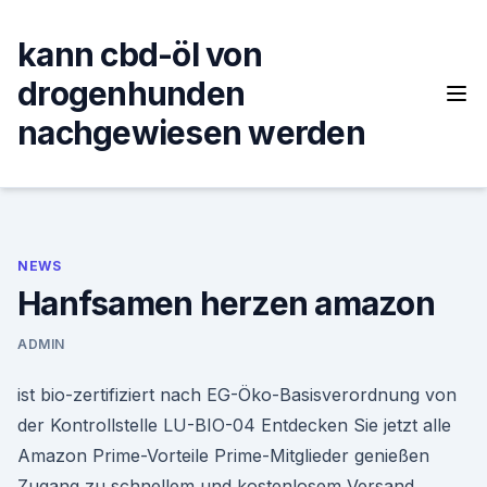
Skip
to
kann cbd-öl von
content
drogenhunden
nachgewiesen werden
NEWS
Hanfsamen herzen amazon
ADMIN
ist bio-zertifiziert nach EG-Öko-Basisverordnung von
der Kontrollstelle LU-BIO-04 Entdecken Sie jetzt alle
Amazon Prime-Vorteile Prime-Mitglieder genießen
Zugang zu schnellem und kostenlosem Versand,