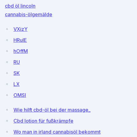
cbd öl lincoln
cannabis-ölgemälde
VXizY
HRuIE
hOffM
RU
SK
LX
OMSl
Wie hilft cbd-öl bei der massage_
Cbd lotion für fußkrämpfe
Wo man in irland cannabisöl bekommt