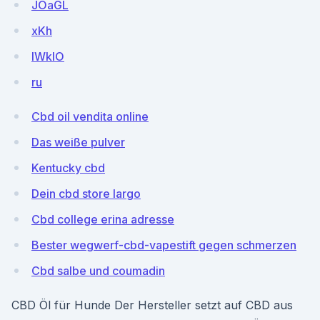
JOaGL
xKh
lWkIO
ru
Cbd oil vendita online
Das weiße pulver
Kentucky cbd
Dein cbd store largo
Cbd college erina adresse
Bester wegwerf-cbd-vapestift gegen schmerzen
Cbd salbe und coumadin
CBD Öl für Hunde Der Hersteller setzt auf CBD aus